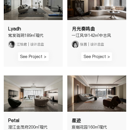
Lyadh
月光奏鸣曲
常发珑玥189㎡现代
一江风华142㎡中古风
江怡君 | 设计总监
张茜 | 设计总监
See Project >
See Project >
Petal
星迹
澄江金茂府200㎡现代
宸樾花园160㎡现代