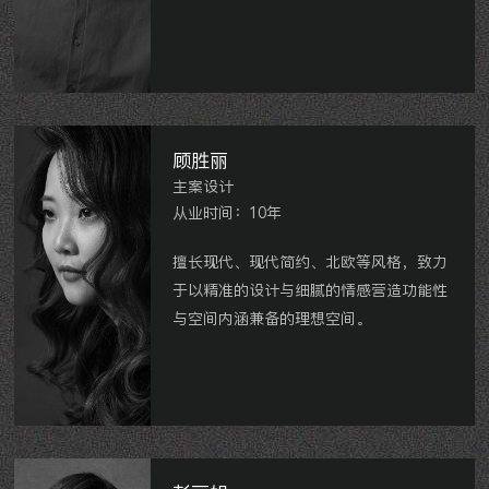
华润国际、无锡金洋奥澜半岛、雅居乐、
爱家名邸、中城誉品、凯悦中心、九州花
园、九龙仓碧玺、阳光龙庭等。
顾胜丽
主案设计
从业时间：10年
擅长现代、现代简约、北欧等风格，致力
于以精准的设计与细腻的情感营造功能性
与空间内涵兼备的理想空间。
龙湖原山、世茂香槟湖、大名城、紫金城
等。