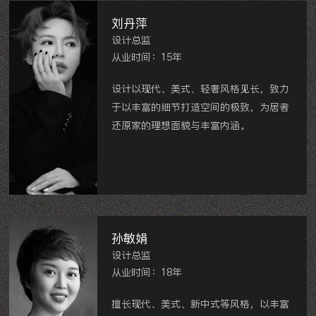
刘丹萍
设计总监
从业时间：15年
设计以现代、美式、轻奢风格见长，致力
于以丰富的细节打造空间的极致，为居者
还原家的理想面貌与丰富内涵。
镇江
·吾悦华府华墅 、无锡·敔山靇秀、
海南·江湾兰庭、龙湖龙誉城别墅、雅居
乐星河湾、新城公馆别墅、龙湖香醍漫步
别墅、国宾壹号、星河国际、龙湖原山
等。
孙敏娟
设计总监
从业时间：18年
擅长现代、美式、新中式等风格，以丰富