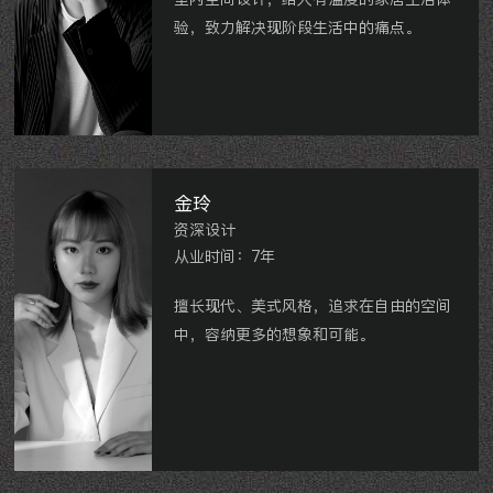
验，致力解决现阶段生活中的痛点。
金地天际、龙湖龙誉城、雅居乐、世贸香
槟湖、百大康桥等。
金玲
资深设计
从业时间：7年
擅长现代、美式风格，追求在自由的空间
中，容纳更多的想象和可能。
九洲君玺
路劲铂隽
景瑞天玺
保利公园九
里
新城首府
泰和之春
中海铂悦公馆
grace女装店等。