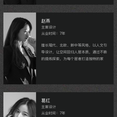
常发豪郡、盛世名门、大象洋楼、湟里金
水岸花苑、清潭南苑、金地天际、银河湾
电脑城银座等
赵燕
主案设计
从业时间：7年
擅长现代、北欧、新中等风格，以人文引
导设计，让空间回归人居本质，通过不断
的提炼探索，为每个居者打造独特的家
玉兰广场、星河国际、龙湖春江天玺、镇
江.藏龙御景、镇江.天波城、龙德花园、
香树湾、深业华府、御城等
葛红
主案设计
从业时间：7年