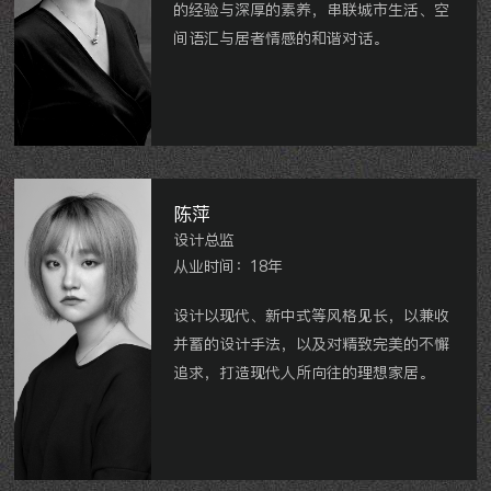
的经验与深厚的素养，串联城市生活、空
间语汇与居者情感的和谐对话。
巨凝金水岸、星河国际、御翠园、京城豪
苑、御景湾、翡翠锦园、龙湖花千树、香
溢澜桥、中海龙城公馆、玉兰广场等。
陈萍
设计总监
从业时间：18年
设计以现代、新中式等风格见长，以兼收
并蓄的设计手法，以及对精致完美的不懈
追求，打造现代人所向往的理想家居。
得园别墅、京城豪苑、雅居乐星河湾、玉
兰广场、龙湖原山、镇江
·香醍国际、镇
江·江山名州、高成天鹅湖别墅、星河国