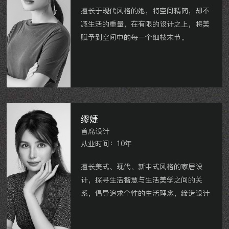
擅长于现代风格的她，将空间精简，却不
减生活的重量，在有限的设计之上，将美
赋予到空间中的每一个细枝末节。
九洲君玺
龙湖龙誉城
路劲铂隽
景瑞天玺
泰和之春
百度创新中心
等。
缪婕
首席设计
从业时间：10年
擅长美式、现代、新中式风格的家居设
计，探寻生活智慧与生活美学之间的关
系，倡导追求个性的生活理念，缔造设计
无限想象。