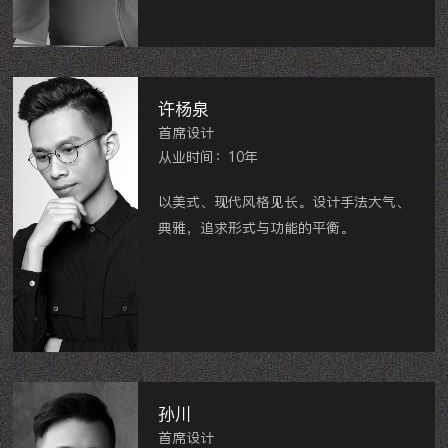
星河国际、玉兰广场、龙湖花千树、新城
郡未来、中海龙城公馆、绿都万和城、典
雅花园、四合院、弘阳广场、九洲公馆、
京城豪苑、香溢紫郡、莱茵花园、金坛吾
许杨泉
悦广场等。
首席设计
从业时间：10年
以美式、现代风格见长。设计手法大气、
典雅，追求形式与功能的平衡。
上林君悦别墅、万科城、龙湖紫宸、中海
龙城公馆、孟河首府、泰盈八千里、中意
宝第、金坛碧桂园等。
孙川
首席设计