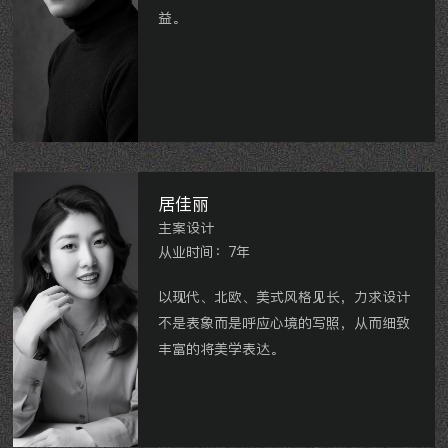
益。
扬州
MIST和牛炭烤、NewBe健身、
GLANZ+
橄榄枝、
WOW kid’s童装集合
店、
纪刚造型、
澳品尚鸭血粉丝
连锁、觅
与美肌
SPA、Dr.select椿轩美学等。
居佳丽
主案设计
从业时间：7年
以现代、北欧、美式风格见长，力求设计
不是表象而是呼应心境的写照，从而细致
丰富的将美学表达。
世茂香滨湖、雅居乐星河湾、乾盛兰庭、
滨江明珠城、牡丹公园世纪、白马公馆、