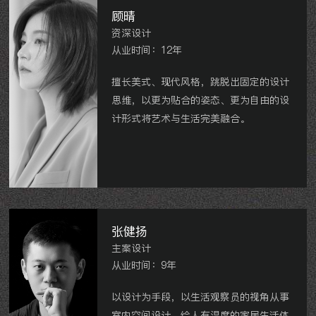
顾晴
资深设计
从业时间：12年
擅长美式、现代风格，跳脱出固定的设计
思维，以更为贴合的姿态、更为自由的设
计形式将艺术与生活完美融合。
东方君开样板房
泰和之春
港龙新港城
星
河国际
世贸香槟湖
运河天地等。
张健扬
主案设计
从业时间：9年
以设计为手段，以生活观察员的视角从事
室内空间设计，给人有温度的家居生活体