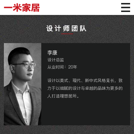
TEAM
设计师团队
李康
设计总监
从业时间：20年
设计以美式、现代、新中式风格见长，致
力于以细腻的设计与卓越的品味为更多的
人打造理想居所。
凤凰湖墅、国宾壹号、星河国际别墅、御
翠园、世贸香槟湖、香溢澜桥、常发豪
庭、阳光龙庭别墅、翡翠景园等。