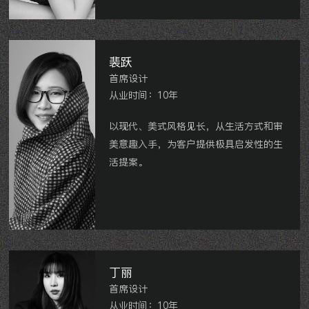
星河国际、玉兰广场、世茂香槟湖、大名
城、龙湖香醍漫步、九龙仓荣华里、天顺
御和苑、恒大翡翠华庭、苏州路劲锦溪
苑、无锡中海凤凰熙岸、溧阳燕山公馆
裴跃
等。
首席设计
从业时间：10年
以现代、美式风格见长，从生活方式和审
美意趣入手，为客户提供极具启发性的生
活提案。
御水华庭、星河国际、星河丹堤、华润国
际、绿地香奈、新城桃李郡、新城长岛、
新城南都、紫金城、怡盛花园、百兴华
府、溧阳燕山公馆等。
丁丽
首席设计
从业时间：10年