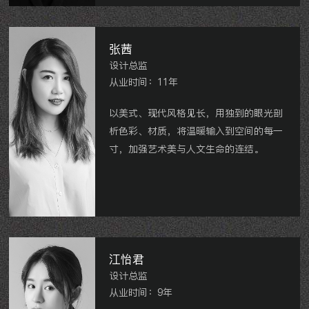
岸、世茂香槟湖、雅居乐星河湾、星河国
际、中海龙城公馆、江阴中企上城等。
张茜
设计总监
从业时间：11年
以美式、现代风格见长，用独到的眼光剖
析色彩、材质，将温暖输入到空间的每一
寸，加强艺术美与人文生命的连结。
国宾一号
国宾花园
巨凝金水岸
双珑原著
星河国际
雅居乐星河湾
御翠园
莱茵郡
九洲君玺
龙洲伊都
泰和之春
等。
江怡君
设计总监
从业时间：9年