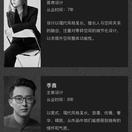
首席设计
从业时间：7年
设计以现代风格见长，擅长人与空间关系
的融合，注重对零碎空间的细节化设计，
以求提升空间整体功能性。
京城豪苑
、
雅居乐星河湾
、
中央花园
、
常
发豪郡
、
中海龙城公馆等。
季鑫
主案设计
从业时间：8年
以美式、现代风格见长，浪漫、优雅、奢
华、精致，从作品中我们能感受到独有的
情怀和气质。