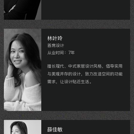
国宾壹号、龙湖紫宸、星河国际、中海龙
城公馆、九龙仓繁华里、九洲公馆等。
林叶玲
首席设计
从业时间：7年
擅长现代、中式家居设计风格，倡导实用
与美观并存的设计，致力改造空间的功能
需求，让设计贴近生活。
龙湖龙誉城
、
清风公馆
、
御翠园
、
星河国
际
、
世贸香槟湖
、
百兴华府等。
薛佳敏