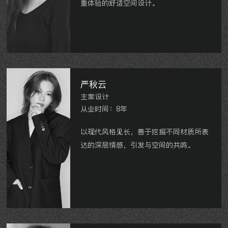
重体验的舒适空间设计。
龙湖香醍漫步、世茂香槟湖、星河国际、
香树湾馨苑、玉兰广场、新城锦域、招商
花园等。
严秋云
主案设计
从业时间：8年
以现代风格见长，善于挖掘不同材质所表
达的深层情感，引发与空间的共鸣。
牡丹水岸国际、
凯悦中心
、
龙湖春江天
玺
、
雅居乐星河湾等。