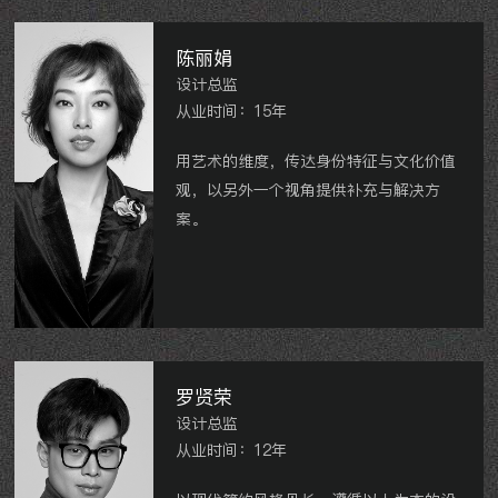
际、弘建一品等。
陈丽娟
设计总监
从业时间：15年
用艺术的维度，传达身份特征与文化价值
观，以另外一个视角提供补充与解决方
案。
东方君开样板房、龙湖龙誉城别墅、荆溪
福院别墅、龙湖香醍漫步别墅、金坛中景
华府别墅、金坛中梁壹号别墅、高成香树
湾花园别墅、华润剑桥澜湾、御翠园、太
湖香树湾、中海锦珑湾、星河国际、九龙
罗贤荣
仓繁华里、世茂香槟湖、景瑞英郡、溧阳
设计总监
盛世家园
从业时间：12年
等。