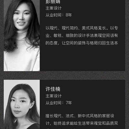
彭丽娟
主案设计
从业时间：8年
以现代、现代简约、美式风格见长。以专
业、敏锐、细致的设计手法表现空间该有
的态度，让空间的装饰与格局归回生活本
真。
镇江
·滨河凤凰城、镇江·碧桂园、镇江·
大亚第一城、镇江·吾悦公馆、镇江·吾悦
美墅等。
许佳楠
主案设计
从业时间：7年
擅长现代、法式、新中式风格的家居设
计，始终追求能给生活带来视觉和品质双