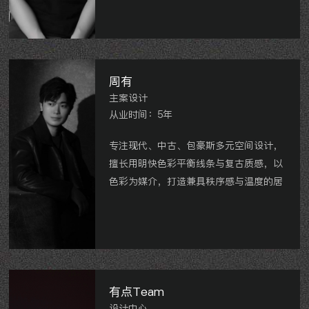
周有
主案设计
从业时间：5年
专注现代、中古、包豪斯多元空间设计，
擅长用明快色彩平衡线条与复古质感，以
色彩为媒介，打造兼具秩序感与温度的居
住空间。
晋陵文锦、 梧桐苑、 凤凰台、 荣华
里、 玉兰广场 、汇丰一村、 斜桥巷、
金色新城、 中央花园、 清云澜湾、 玉龙
湾等。
有点Team
设计中心