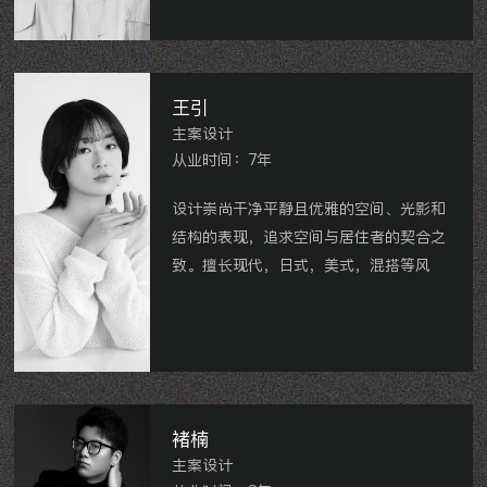
星河国际、春江天玺、美的江山樾、金新
鼎邦、龙湖香醍漫步、牡丹和府、星河丹
堤、朗诗绿郡、龙湖双珑原著、中海锦珑
湾、运河天地等。
王引
主案设计
从业时间：7年
设计崇尚干净平静且优雅的空间、光影和
结构的表现，追求空间与居住者的契合之
致。擅长现代，日式，美式，混搭等风
格。
星河国际，星河丹堤，玉兰广场，新城桃
李郡，新城郡未来，衡麓世家，美的国宾
府等。
褚楠
主案设计