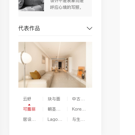
设计不是表象而是
呼应心境的写照，
从而细致丰富的将
美学表达。
代表作品
云舒
块与面
中古画
报
可露丽
朝圣黑
Koreyo
白
shi
居设住
Lagom.
与生
宅
秩序
活，予
设计