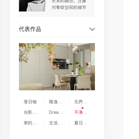
关系的融合，注重
对零碎空间的细节
化设计，以求提升
空间整体功能性。
代表作品
落日柚
隐逸的
无界栖
秩序
居
光影之
Dream
干净清
间
house
澈的家
家的自
生活秘
夏日成
然感
境
趣